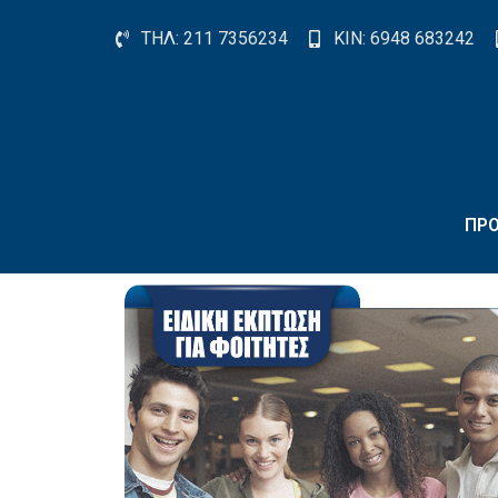
Skip
to
ΤΗΛ: 211 7356234
ΚΙΝ: 6948 683242
content
ΠΡΟ