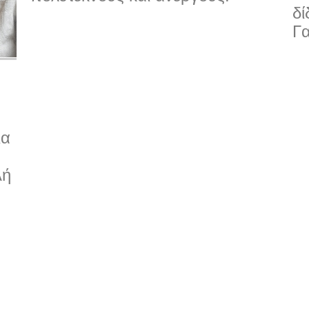
δί
Γα
ια
λή